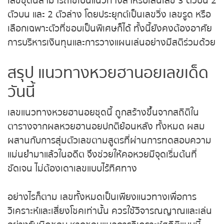
เลขชุดนี้สามารถใช้เป็นแนวทางสำหรับเล่นเลข 3 ตัวบน
หวยหุ้นรัสเซีย
2 ตัวบน และ 2 ตัวล่าง โดยประยุกต์เป็นเลขวิ่ง เลขรูด
หรือเลือกเฉพาะตัวที่ชอบเป็นพิเศษก็ได้ ทั้งนี้ยังคงต้อง
หวยหุ้นอินเดีย
อาศัยการบริหารเงินทุนและการวางแผนเล่นอย่างมีสติ
ร่วมด้วย
หวยหุ้นดาวโจนส์
สรุป แนวทางหวยฮานอยเลขเด็ด
วันนี้
เลขแนวทางหวยฮานอยชุดนี้ ถูกสร้างขึ้นจากสถิติใน
ตารางจากผลหวยฮานอยปกติย้อนหลัง ทั้งหมด ผสม
ผสานกับการสุ่มตัวเลขตามสูตรที่ผ่านการทดสอบ
ความแม่นยำมาแล้วในอดีต จึงช่วยให้คอหวยมีจุดเริ่ม
ต้นที่ชัดเจน ไม่ต้องเดาเลขแบบไร้ทิศทาง
อย่างไรก็ตาม เลขทั้งหมดเป็นเพียงแนวทางเพื่อการ