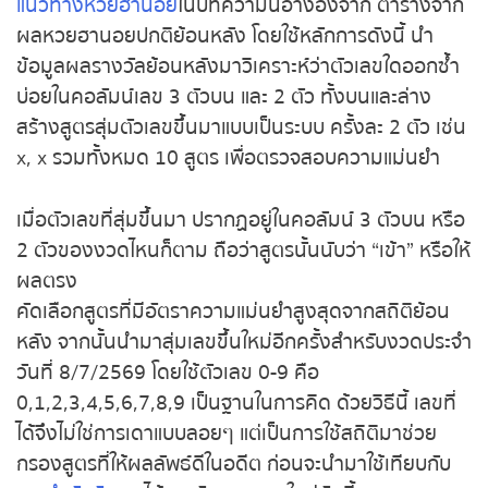
ถ่ายทอดสดหวยญีปุ่น
จากผลหวยฮานอยปกติย้อนหลัง โดยใช้หลักการดังนี้
นำข้อมูลผลรางวัลย้อนหลังมาวิเคราะห์ว่าตัวเลขใด
ถ่ายทอดสดหวยไต้หวัน
ออกซ้ำบ่อยในคอลัมน์เลข 3 ตัวบน และ 2 ตัว ทั้งบนและ
ล่าง สร้างสูตรสุ่มตัวเลขขึ้นมาแบบเป็นระบบ ครั้งละ 2
ถ่ายทอดสดหวยกัมพูชา GD
ตัว เช่น x, x รวมทั้งหมด 10 สูตร เพื่อตรวจสอบความ
แม่นยำ
หวยหุ้นสด
เมื่อตัวเลขที่สุ่มขึ้นมา ปรากฏอยู่ในคอลัมน์ 3 ตัวบน
หวยหุ้นไทย เย็น
หรือ 2 ตัวของงวดไหนก็ตาม ถือว่าสูตรนั้นนับว่า “เข้า”
หรือให้ผลตรง
หวยหุ้นเกาหลี
คัดเลือกสูตรที่มีอัตราความแม่นยำสูงสุดจากสถิติย้อน
หลัง จากนั้นนำมาสุ่มเลขขึ้นใหม่อีกครั้งสำหรับงวด
หวยหุ้นนิเคอิ เช้า
ประจำวันที่ 8/7/2569 โดยใช้ตัวเลข 0-9 คือ
0,1,2,3,4,5,6,7,8,9 เป็นฐานในการคิด ด้วยวิธีนี้ เลข
หวยหุ้นนิเคอิ บ่าย
ที่ได้จึงไม่ใช่การเดาแบบลอยๆ แต่เป็นการใช้สถิติมาช่วย
กรองสูตรที่ให้ผลลัพธ์ดีในอดีต ก่อนจะนำมาใช้เทียบกับ