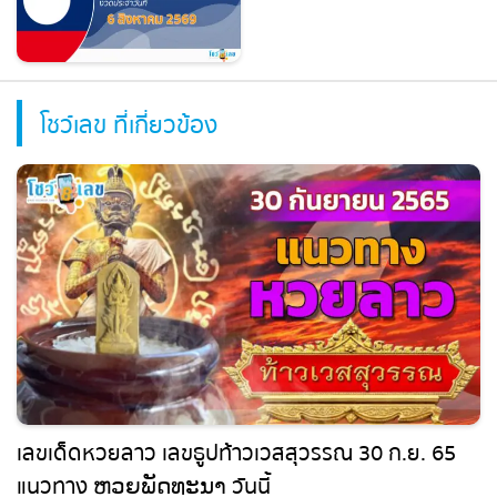
หวยลาวพัฒนาย้อนหลัง
โชว์เลข ที่เกี่ยวข้อง
เลขเด็ดหวยลาว เลขธูปท้าวเวสสุวรรณ 30 ก.ย. 65