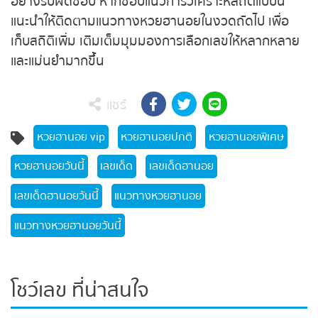
วิเคราะห์และเสี่ยงโชคเท่านั้น ควรใช้วิจารณญาณและ
เล่นอย่างรับผิดชอบ หากชอบแนวการวิเคราะห์สถิติแบบ
นี้ แนะนำให้ติดตามแนวทางหวยฮานอยในงวดถัดไป
เพื่อเก็บสถิติเพิ่ม เติมเต็มมุมมองการเลือกเลขให้หลาก
หลายและแม่นยำมากขึ้น
แชร์
หวยฮานอย vip
หวยฮานอยปกติ
หวยฮานอยพิเศษ
หวยฮานอยวันนี้
เลขเด็ด
เลขเด็ดฮานอย
เลขเด็ดฮานอยวันนี้
แนวทางหวยฮานอย
แนวทางหวยฮานอยวันนี้