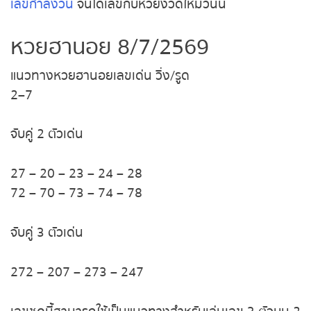
หวยหุ้นฮั่งเส็ง เช้า
เลขกำลังวัน
จนได้เลขกับหวยงวดใหม่วันนี้
หวยหุ้นฮั่งเส็ง บ่าย
หวยฮานอย 8/7/2569
หวยหุ้นจีน เช้า
แนวทางหวยฮานอยเลขเด่น วิ่ง/รูด
2–7
หวยหุ้นจีน บ่าย
จับคู่ 2 ตัวเด่น
หวยหุ้นไต้หวัน
27 – 20 – 23 – 24 – 28
หวยหุ้นสิงคโปร์
72 – 70 – 73 – 74 – 78
หวยหุ้นอิยิป
จับคู่ 3 ตัวเด่น
หวยหุ้นเยอรมัน
272 – 207 – 273 – 247
หวยหุ้นอังกฤษ