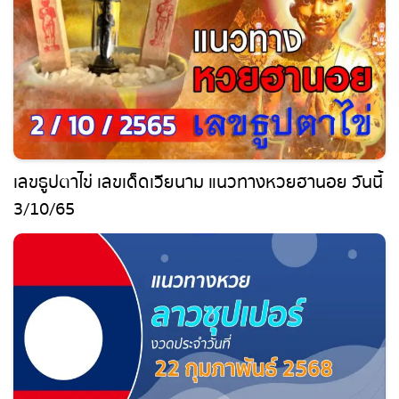
เลขธูปตาไข่ เลขเด็ดเวียนาม แนวทางหวยฮานอย วัน
นี้ 3/10/65