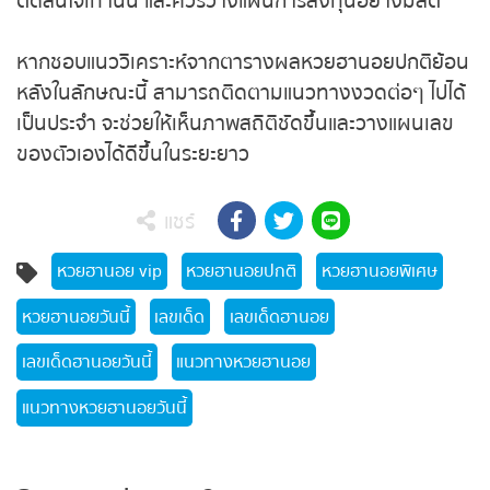
ประกอบการตัดสินใจเท่านั้น และควรวางแผนการลงทุน
อย่างมีสติ
หากชอบแนววิเคราะห์จากตารางผลหวยฮานอยปกติ
ย้อนหลังในลักษณะนี้ สามารถติดตามแนวทางงวด
ต่อๆ ไปได้เป็นประจำ จะช่วยให้เห็นภาพสถิติชัดขึ้นและ
วางแผนเลขของตัวเองได้ดีขึ้นในระยะยาว
แชร์
หวยฮานอย vip
หวยฮานอยปกติ
หวยฮานอยพิเศษ
หวยฮานอยวันนี้
เลขเด็ด
เลขเด็ดฮานอย
เลขเด็ดฮานอยวันนี้
แนวทางหวยฮานอย
แนวทางหวยฮานอยวันนี้