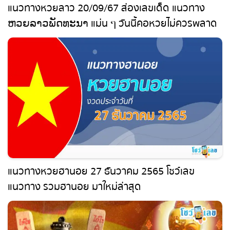
แนวทางหวยลาว 20/09/67 ส่องเลขเด็ด แนวทาง
ຫວຍລາວພັດທະນາ แม่น ๆ วันนี้คอหวยไม่ควร
พลาด !!!
แนวทางหวยฮานอย 27 ธันวาคม 2565 โชว์เลข
แนวทาง รวมฮานอย มาใหม่ล่าสุด