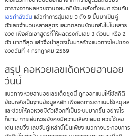
โดยแนวทางด้านบนออกมาจากการใช้สูตรสถิติของ
หวยหุ้นรัสเซีย
ตารางจากผลหวยฮานอยปกติย้อนหลังทั้งหมด ร่วม
กับ
เลขกำลังวัน
แล้วทำการสุ่มเลข 0 ถึง 9 ขึ้นมาเป็นคู่
หวยหุ้นอินเดีย
ตัวเลขจำนวนหลายสูตร และทดสอบย้อนกลับไปใน
หลายงวด เพื่อคัดเอาสูตรที่ให้ผลตรงกับเลข 3 ตัวบน
หวยหุ้นดาวโจนส์
หรือ 2 ตัว มากที่สุด แล้วจึงนำสูตรนั้นมาสร้างแนวทาง
ใหม่ของงวดวันที่ 4 กรกฎาคม 2569
สรุป คอหวยเลขเด็ดหวยฮานอย
วันนี้
แนวทางหวยฮานอยเลขเด็ดชุดนี้ ถูกออกแบบให้ใช้สถิติ
ย้อนหลังเป็นฐานข้อมูลหลัก เพื่อลดการเดาแบบไร้
เหตุผล และช่วยให้คอหวยมีตัวเลือกที่เป็นระบบมากขึ้น
อย่างไรก็ตาม การเล่นหวยยังคงมีความเสี่ยงเสมอ
ควรใช้เลขเด่น เลขวิ่ง เลขจับคู่เหล่านี้เป็นเพียงแนวทาง