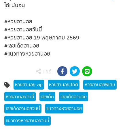
เว็บตรง
Regem
ได้แน่นอน
#หวยฮานอย
#หวยฮานอยวันนี้
#หวยฮานอย 19 พฤษภาคม 2569
#เลขเด็ดฮานอย
#แนวทางหวยฮานอย
แชร์
หวยฮานอย vip
หวยฮานอยปกติ
หวยฮานอยพิเศษ
หวยฮานอยวันนี้
เลขเด็ด
เลขเด็ดฮานอย
เลขเด็ดฮานอยวันนี้
แนวทางหวยฮานอย
แนวทางหวยฮานอยวันนี้