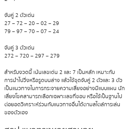
หวยหุ้นฮั่งเส็ง เช้า
จับคู่ 2 ตัวเด่น
หวยหุ้นฮั่งเส็ง บ่าย
27 – 72 – 20 – 02 – 29
79 – 97 – 70 – 07 – 24
หวยหุ้นจีน เช้า
จับคู่ 3 ตัวเด่น
หวยหุ้นจีน บ่าย
272 – 720 – 297 – 279
หวยหุ้นไต้หวัน
สำหรับงวดนี้ เน้นเลขเด่น 2 และ 7 เป็นหลัก เหมาะกับ
การนำไปวิ่งหรือรูดบนล่าง แล้วใช้ชุดจับคู่ 2 ตัวและ 3
หวยหุ้นสิงคโปร์
ตัวเป็นแนวทางในการกระจายความเสี่ยงอย่างมี
แบบแผน นักเสี่ยงโชคสามารถเลือกเฉพาะเลขที่ชอบ
หวยหุ้นอิยิป
หรือใช้เป็นฐานไปต่อยอดวิเคราะห์ร่วมกับแนวทางอื่นได้
หวยหุ้นเยอรมัน
ตามสไตล์การเล่นของตัวเอง
สรุป แนวทางหวยฮานอย
หวยหุ้นอังกฤษ