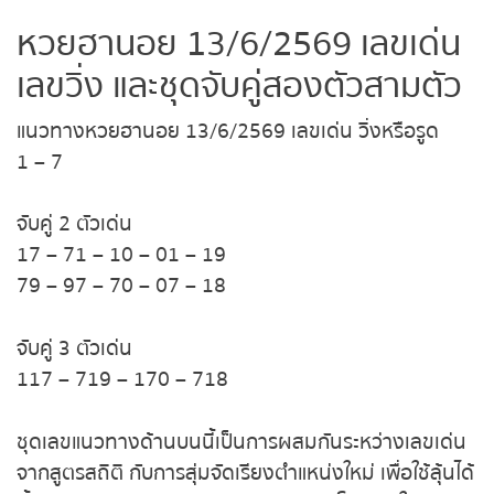
หวยหุ้นฮั่งเส็ง เช้า
หวยฮานอย 13/6/2569 เลขเด่น
หวยหุ้นฮั่งเส็ง บ่าย
เลขวิ่ง และชุดจับคู่สองตัวสาม
หวยหุ้นจีน เช้า
ตัว
หวยหุ้นจีน บ่าย
แนวทางหวยฮานอย 13/6/2569 เลขเด่น วิ่งหรือรูด
1 – 7
หวยหุ้นไต้หวัน
จับคู่ 2 ตัวเด่น
หวยหุ้นสิงคโปร์
17 – 71 – 10 – 01 – 19
79 – 97 – 70 – 07 – 18
หวยหุ้นอิยิป
จับคู่ 3 ตัวเด่น
หวยหุ้นเยอรมัน
117 – 719 – 170 – 718
หวยหุ้นอังกฤษ