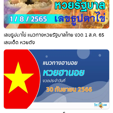
เลขธูปตาไข่ แนวทางหวยรัฐบาลไทย งวด 1 ส.ค. 65
เลขเด็ด หวยดัง