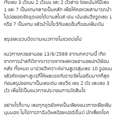
ชุดเลขแนวทางด้านบนนี้เป็นการผสมกันระหว่างเลข
เด่นจากสูตรสถิติ กับการสุ่มจัดเรียงตำแหน่งใหม่ เพื่อ
หวยหุ้นรัสเซีย
ใช้ลุ้นได้ทั้งเลข 3 ตัวบน 2 ตัวบน และ 2 ตัวล่าง โดย
เน้นให้มีเลข 1 และ 7 เป็นแกนกลางเป็นหลัก เพื่อให้คอ
หวยหุ้นอินเดีย
หวยสามารถนำไปต่อยอดจัดชุดเองได้ตามสไตล์ เช่น
หวยหุ้นดาวโจนส์
เน้นเล่นวิ่งรูดเลข 1 หรือ 7 เป็นแกน แล้วนำไปไขว้กับ
เลขอื่นที่ชอบเพิ่มเติม
สรุปและชวนติดตามแนวทางในงวดต่อไป
แนวทางหวยฮานอย 13/6/2569 จากบทความนี้ เกิด
จากการนำสถิติจากตารางจากผลหวยฮานอยปกติย้อน
หลัง ทั้งหมด มาช่วยวิเคราะห์ผ่านสูตรสุ่มเลข 10 รูป
แบบ แล้วคัดเฉพาะสูตรที่ให้ผลตรงกับรางวัลในอดีต
มากที่สุด ก่อนสรุปออกมาเป็นเลขเด่น เลขวิ่ง เลข 2 ตัว
และเลข 3 ตัว เพื่อใช้เป็นแนวทางประกอบการตัดสินใจ