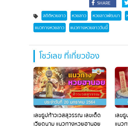
SHARE
สถิติหวยลาว
หวยลาว
หวยลาวพัฒนา
แนวทางหวยลาว
แนวทางหวยลาววันนี้
โชว์เลข ที่เกี่ยวข้อง
เลขธูปท้าวเวสสุวรรณ เลขเด็ด
เลขธู
เวียดนาม แนวทางหวยฮานอย
แนวท