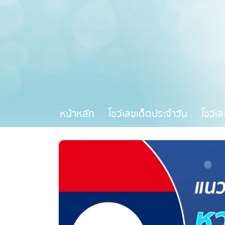
หน้าหลัก
โชว์เลขเด็ดประจำวัน
โชว์เ