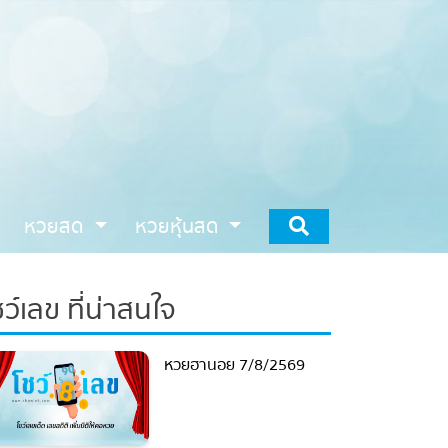
หวยสด
หวยหุ้นสด
ชว์เลข ที่น่าสนใจ
หวยฮานอย 7/8/2569