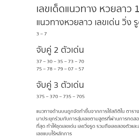
เลขเด็ดแนวทาง หวยลาว 
แนวทางหวยลาว เลขเด่น วิ่ง 
3 – 7
จับคู่ 2 ตัวเด่น
37 – 30 – 35 – 73 – 70
75 – 78 – 79 – 07 – 57
จับคู่ 3 ตัวเด่น
375 – 370 – 735 – 705
แนวทางด้านบนถูกจัดทำขึ้นจากการใช้สถิติใน ตารา
มาประยุกร่วมกับการสุ่มเลขตามสูตรที่ผ่านการทดสอบแ
ที่สุด ทำให้ชุดเลขเด่น เลขวิ่งรูด รวมถึงเลขสองตัวแ
เลขแบบไร้หลักการ