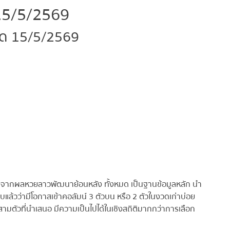
15/5/2569
รูด 15/5/2569
งจากผลหวยลาวพัฒนาย้อนหลัง ทั้งหมด เป็นฐานข้อมูลหลัก นำ
ล้วว่ามีโอกาสเข้าคอลัมน์ 3 ตัวบน หรือ 2 ตัวในงวดเก่าบ่อย
ละสามตัวที่นำเสนอ มีความเป็นไปได้ในเชิงสถิติมากกว่าการเลือก