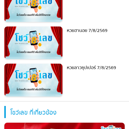
หวยฮานอย 8/8/2569
หวยฮานอย 7/8/2569
หวยลาวซุปเปอร์ 7/8/2569
โชว์เลข ที่เกี่ยวข้อง