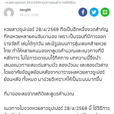
หวยลาวซุปเปอร์ 28/4/2569 แนวทางแม่นยำจากสถิติย้อน
หลัง
ถ่ายทอดสดหวยรัฐบาลไทย
heng99
28 เม.ย. 2569
ถ่ายทอดสดหวยออมสิน
หวยลาวซุปเปอร์ 28/4/2569 ถือเป็นอีกหนึ่งงวด
สำคัญที่คอหวยหลายคนจับตามอง เพราะเป็นรอบที่มี
ถ่ายทอดสดหวยธกส.
การออกรางวัลถี่ เล่นได้ทุกวัน และมีรูปแบบการลุ้นเลข
คล้ายหวยไทย ทำให้หลายคนมองหาสูตรคำนวณและ
ถ่ายทอดสดหวยลาว
แนวทางที่มีหลักการ ไม่ใช่การเดาแบบไร้ทิศทาง
บทความนี้จึงนำเสนอแนวทางเลขเด่นสามตัว สองตัว
ถ่ายทอดสดหวยลาว ซุปเปอร์
บน และสองตัวล่าง โดยอาศัยข้อมูลย้อนหลังจาก
ถ่ายทอดสดหวยฮานอย
ตารางผลหวยลาวซูเปอร์ย้อนหลัง ทั้งหมด มาช่วย
วิเคราะห์ให้เป็นระบบมากขึ้น
ถ่ายทอดสดหวยฮานอยพิเศษ
ที่มาของเลขจากสถิติและสูตรคำนวณ
ถ่ายทอดสดหวยมาเลย์
แนวทางในงวดหวยลาวซุปเปอร์ 28/4/2569 นี้ ใช้วิธี