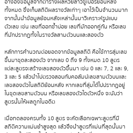
ถ่ายทอดสดหวยญีปุ่น
การอ้างอิงข้อมูลจากตารางผลหวยลาวซูเปอร์ย้อน
หลัง ทั้งหมด ซึ่งเก็บสถิติผลรางวัลเก่าๆ เอาไว้เป็น
ถ่ายทอดสดหวยไต้หวัน
จำนวนมาก จากนั้นนำข้อมูลย้อนหลังเหล่านั้นมา
วิเคราะห์รูปแบบตัวเลข เช่น เลขที่ออกซ้ำบ่อย เลขที่มัก
ถ่ายทอดสดหวยกัมพูชา GD
ออกคู่กัน หรือเลขที่มักปรากฏทั้งในรางวัลสามตัวบน
และสองตัว
หวยหุ้นสด
หลักการคำนวณต่อยอดจากข้อมูลสถิติ คือใช้การสุ่ม
หวยหุ้นไทย เย็น
เลขขึ้นมาชุดละสองตัว จากเลข 0 ถึง 9 ทั้งหมด 10
สูตร แต่ละสูตรจะสร้างเลขสองตัวขึ้นมา เช่น 0 และ 7,
หวยหุ้นเกาหลี
2 และ 9, 3 และ 5 แล้วนำไปตรวจสอบกับคอลัมน์เลข
สามตัวบนและเลขสองตัวในสถิติย้อนหลัง หากเลขที่สุ่ม
หวยหุ้นนิเคอิ เช้า
ได้ไปปรากฏอยู่ในชุดเลขสามตัวบน หรือเลขสองตัวใด
ตัวหนึ่ง จะนับว่าสูตรนั้นให้ผลถูกในอดีต
หวยหุ้นนิเคอิ บ่าย
เมื่อทดลองครบทั้ง 10 สูตร จะคัดเลือกเฉพาะสูตรที่มี