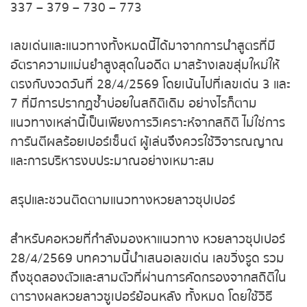
จับคู่ 3 ตัวเด่น
หวยหุ้นรัสเซีย
337 – 379 – 730 – 773
หวยหุ้นอินเดีย
เลขเด่นและแนวทางทั้งหมดนี้ได้มาจากการนำสูตรที่มี
อัตราความแม่นยำสูงสุดในอดีต มาสร้างเลขสุ่มใหม่ให้
หวยหุ้นดาวโจนส์
ตรงกับงวดวันที่ 28/4/2569 โดยเน้นไปที่เลขเด่น 3
และ 7 ที่มีการปรากฏซ้ำบ่อยในสถิติเดิม อย่างไรก็ตาม
แนวทางเหล่านี้เป็นเพียงการวิเคราะห์จากสถิติ ไม่ใช่การ
การันตีผลร้อยเปอร์เซ็นต์ ผู้เล่นจึงควรใช้วิจารณญาณ
และการบริหารงบประมาณอย่างเหมาะสม
สรุปและชวนติดตามแนวทางหวยลาวซุปเปอร์
สำหรับคอหวยที่กำลังมองหาแนวทาง หวยลาวซุปเปอร์
28/4/2569 บทความนี้นำเสนอเลขเด่น เลขวิ่งรูด รวม