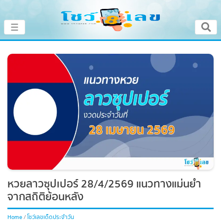
×
☰
หน้าหลัก
โชว์เลขเด็ดประจำวัน
โชว์เลขหวยดัง
โชว์ผลหวย
เลขทำนายฝัน
หวยลาวซุปเปอร์ 28/4/2569 แนวทางแม่นยำ
โชว์สถิติหวย
จากสถิติย้อนหลัง
หวยสด
Home
โชว์เลขเด็ดประจำวัน