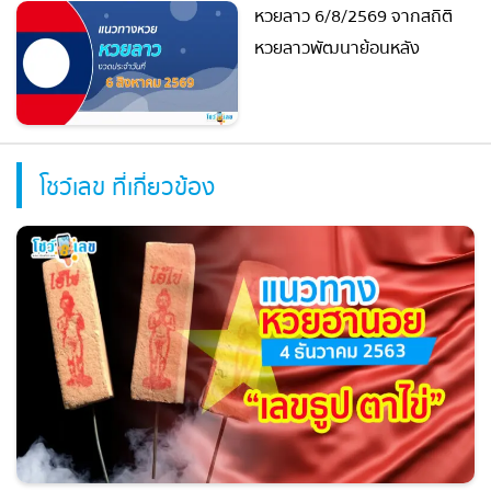
หวยลาว 6/8/2569 จากสถิติ
หวยลาวพัฒนาย้อนหลัง
โชว์เลข ที่เกี่ยวข้อง