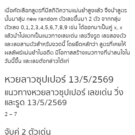
หวยหุ้นฮั่งเส็ง เช้า
เมื่อคัดเลือกสูตรที่มีสถิติความแม่นยำสูงแล้ว จึงนำ
หวยหุ้นฮั่งเส็ง บ่าย
สูตรนั้นมาสุ่ม new random ตัวเลขขึ้นมา 2 ตัว จาก
กลุ่มตัวเลข 0,1,2,3,4,5,6,7,8,9 เช่น ได้ออกมาเป็นคู่
หวยหุ้นจีน เช้า
x, x แล้วนำไปแตกเป็นแนวทางเลขเด่น เลขวิ่งรูด เลข
หวยหุ้นจีน บ่าย
สองตัว และเลขสามตัวสำหรับงวดนี้ โดยยึดหลักว่า
สูตรที่เคยให้ผลลัพธ์แม่นยำในอดีต มีโอกาสสร้าง
หวยหุ้นไต้หวัน
แนวทางที่น่าสนใจในวันนี้ขึ้น และเลขดังกล่าวได้แก่
หวยหุ้นสิงคโปร์
หวยลาวซุปเปอร์ 13/5/2569
แนวทางหวยลาวซุปเปอร์ เลขเด่น วิ่ง
หวยหุ้นอิยิป
และรูด 13/5/2569
หวยหุ้นเยอรมัน
2 – 7
หวยหุ้นอังกฤษ