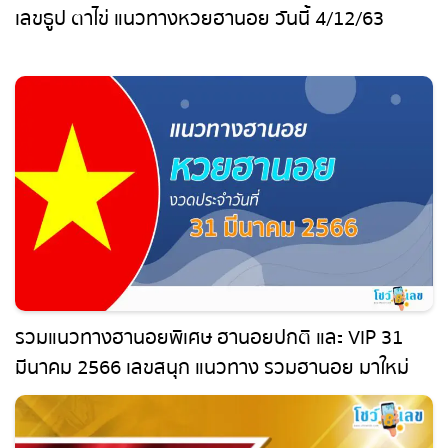
เลขธูป ตาไข่ แนวทางหวยฮานอย วันนี้ 4/12/63
รวมแนวทางฮานอยพิเศษ ฮานอยปกติ และ VIP 31
มีนาคม 2566 เลขสนุก แนวทาง รวมฮานอย มาใหม่
ล่าสุด!!