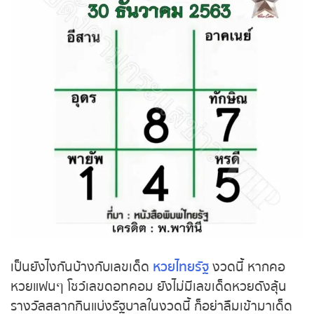
ถ่ายทอดสดหวยญีปุ่น
ถ่ายทอดสดหวยไต้หวัน
ถ่ายทอดสดหวยกัมพูชา GD
หวยหุ้นสด
หวยหุ้นไทย เย็น
หวยหุ้นเกาหลี
หวยหุ้นนิเคอิ เช้า
เป็นยังไงกันบ้างกับเลขเด็ด
หวยไทยรัฐ
งวดนี้ หากคอ
หวยหุ้นนิเคอิ บ่าย
หวยแฟนๆ โชว์เลขดอทคอม ยังไม่มีเลขเด็ดหวยดังลุ้น
รางวัลสลากกินแบ่งรัฐบาลในงวดนี้ ก็อย่าลืมเข้ามาเด็ด