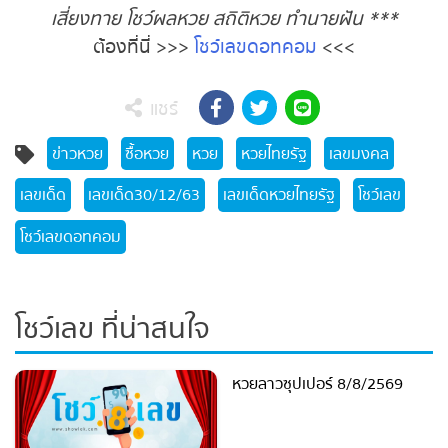
เสี่ยงทาย โชว์ผลหวย สถิติหวย ทำนายฝัน ***
หวยหุ้นรัสเซีย
ต้องที่นี่ >>>
โชว์เลขดอทคอม
<<<
หวยหุ้นอินเดีย
แชร์
หวยหุ้นดาวโจนส์
ข่าวหวย
ซื้อหวย
หวย
หวยไทยรัฐ
เลขมงคล
เลขเด็ด
เลขเด็ด30/12/63
เลขเด็ดหวยไทยรัฐ
โชว์เลข
โชว์เลขดอทคอม
โชว์เลข ที่น่าสนใจ
หวยลาวซุปเปอร์ 8/8/2569