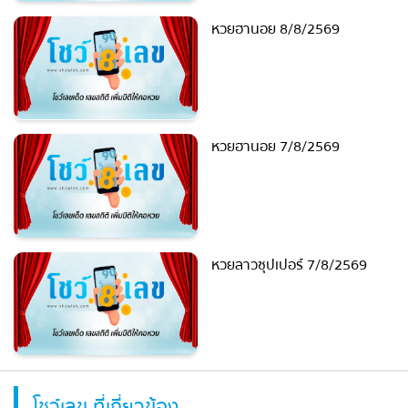
หวยฮานอย 8/8/2569
หวยฮานอย 7/8/2569
หวยลาวซุปเปอร์ 7/8/2569
โชว์เลข ที่เกี่ยวข้อง