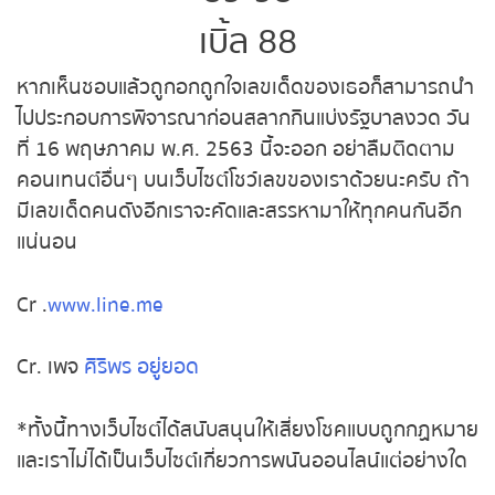
หวยหุ้นฮั่งเส็ง เช้า
เบิ้ล 88
หวยหุ้นฮั่งเส็ง บ่าย
หากเห็นชอบแล้วถูกอกถูกใจเลขเด็ดของเธอก็สามารถ
นำไปประกอบการพิจารณาก่อนสลากกินแบ่งรัฐบาล
หวยหุ้นจีน เช้า
งวด วันที่ 16 พฤษภาคม พ.ศ. 2563 นี้จะออก อย่าลืม
ติดตามคอนเทนต์อื่นๆ บนเว็บไซต์โชว์เลขของเราด้วย
หวยหุ้นจีน บ่าย
นะครับ ถ้ามีเลขเด็ดคนดังอีกเราจะคัดและสรรหามาให้
ทุกคนกันอีกแน่นอน
หวยหุ้นไต้หวัน
Cr .
www.line.me
หวยหุ้นสิงคโปร์
Cr. เพจ
ศิริพร อยู่ยอด
หวยหุ้นอิยิป
*ทั้งนี้ทางเว็บไซต์ได้สนับสนุนให้เสี่ยงโชคแบบถูกกฏ
หวยหุ้นเยอรมัน
หมาย และเราไม่ได้เป็นเว็บไซต์เกี่ยวการพนันออนไลน์แต่
อย่างใด
หวยหุ้นอังกฤษ