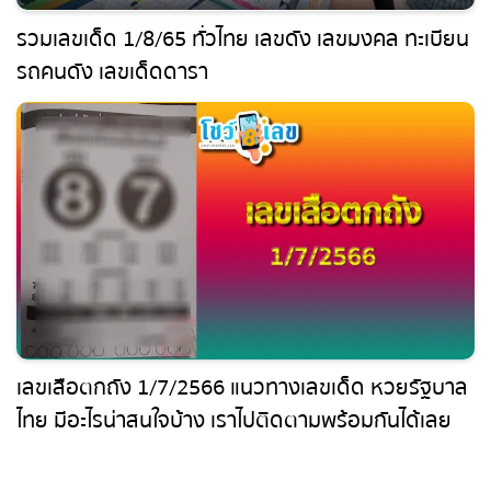
รวมเลขเด็ด 1/8/65 ทั่วไทย เลขดัง เลขมงคล
ทะเบียนรถคนดัง เลขเด็ดดารา
เลขเสือตกถัง 1/7/2566 แนวทางเลขเด็ด หวย
รัฐบาลไทย มีอะไรน่าสนใจบ้าง เราไปติดตามพร้อม
กันได้เลย