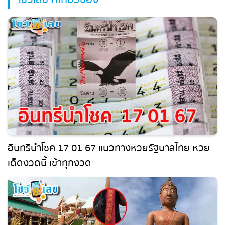
อินทรีนำโชค 17 01 67 แนวทางหวยรัฐบาลไทย หวย
เด็ดงวดนี้ เข้าทุกงวด