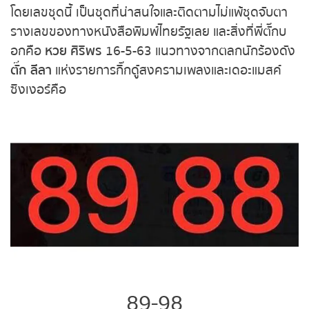
โดยเลขชุดนี้ เป็นชุดที่น่าสนใจและติดตามไม่แพ้ชุดจับตา
ถ่ายทอดสดหวยญีปุ่น
รางเลขของทางหนังสือพิมพ์ไทยรัฐเลย และสิ่งที่พี่ตั๊กบ
อกคือ
หวย ศิริพร
16-5-63 แนวทางจากตลกนักร้อง
ถ่ายทอดสดหวยไต้หวัน
ดัง
ตั๊ก ลีลา
แห่งรายการกิ๊กดู๋สงครามเพลงและเดอะ
แมสค์ ซิงเงอร์คือ
ถ่ายทอดสดหวยกัมพูชา GD
หวยหุ้นสด
หวยหุ้นไทย เย็น
หวยหุ้นเกาหลี
หวยหุ้นนิเคอิ เช้า
หวยหุ้นนิเคอิ บ่าย
89-98