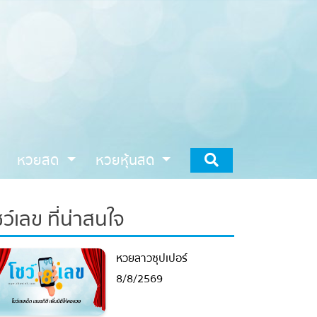
หวยสด
หวยหุ้นสด
ว์เลข ที่น่าสนใจ
หวยลาวซุปเปอร์
8/8/2569